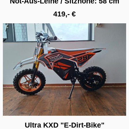
Not-Aus-Leine / Sitzhöhe: 58 cm
419,- €
Ultra KXD "E-Dirt-Bike"