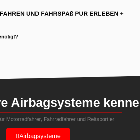
EFAHREN UND FAHRSPAß PUR ERLEBEN +
enötigt?
re Airbagsysteme kenne
r Motorradfahrer, Fahrradfahrer und Reitsportler
Airbagsysteme