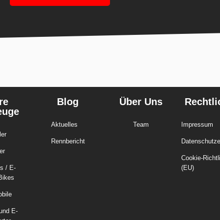
re
Blog
Über Uns
Rechtli
euge
Aktuelles
Team
Impressum
ler
Rennbericht
Datenschutze
er
Cookie-Richtl
s / E-
(EU)
Bikes
bile
und E-