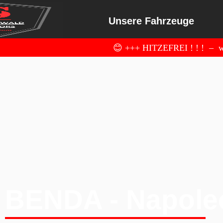
Unsere Fahrzeuge
😊 +++ HITZEFREI ! ! ! – wi
BENDA - Napole