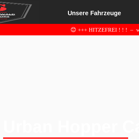
Unsere Fahrzeuge
😊 +++ HITZEFREI ! ! ! – wi
Urban Hopper C