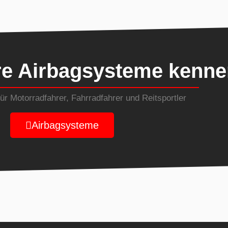
re Airbagsysteme kenne
r Motorradfahrer, Fahrradfahrer und Reitsportler
Airbagsysteme