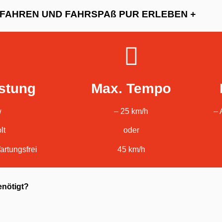
EFAHREN UND FAHRSPAß PUR ERLEBEN +
istung
Max. Tempo
w
– 25 km/h
– 
lt
oder
artungsfrei
45 km/h
enötigt?