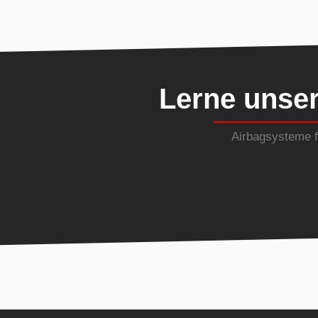
Lerne unse
Airbagsysteme fü