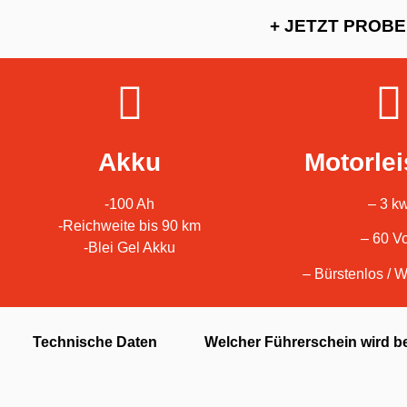
+ JETZT PROB
Akku
Motorle
-100 Ah
– 3 k
-Reichweite bis 90 km
– 60 Vo
-Blei Gel Akku
– Bürstenlos / W
Technische Daten
Welcher Führerschein wird b